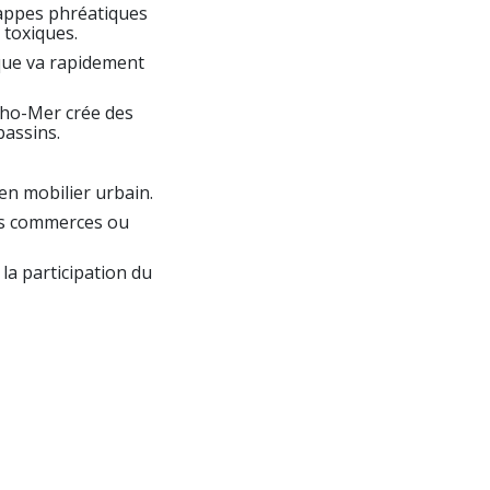
 nappes phréatiques
s toxiques.
ique va rapidement
cho-Mer crée des
bassins.
en mobilier urbain.
os commerces ou
a participation du