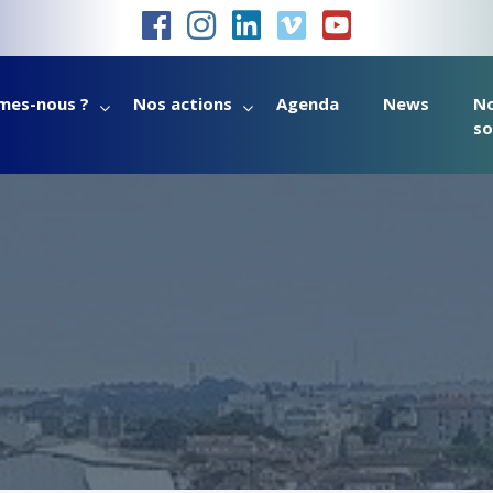
mes-nous ?
Nos actions
Agenda
News
N
so