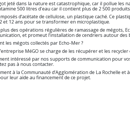
ot jeté dans la nature est catastrophique, car il pollue les
ontamine 500 litres d'eau car il contient plus de 2 500 produit
composés d’acétate de cellulose, un plastique caché. Ce plast
2 et 12 ans pour se transformer en microplastique.
 plus des opérations régulières de ramassage de mégots, E
ication, et promeut l’installation de cendriers autour des 
nt les mégots collectés par Echo-Mer ?
l’entreprise MéGO se charge de les récupérer et les recycler 
ement intéressé par nos supports de communication pour v
itez pas à nous contacter.
ent à la Communauté d’Agglomération de La Rochelle et à l
pour leur aide au financement de ce projet.